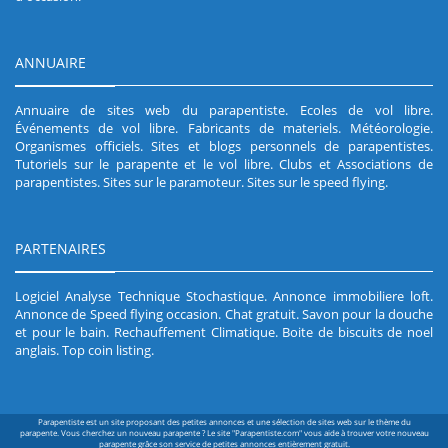
ANNUAIRE
Annuaire de sites web du parapentiste
.
Ecoles de vol libre
.
Événements de vol libre
.
Fabricants de materiels
.
Météorologie
.
Organismes officiels
.
Sites et blogs personnels de parapentistes
.
Tutoriels sur le parapente et le vol libre
.
Clubs et Associations de
parapentistes
.
Sites sur le paramoteur
.
Sites sur le speed flying
.
PARTENAIRES
Logiciel Analyse Technique Stochastique
.
Annonce immobiliere loft
.
Annonce de Speed flying occasion
.
Chat gratuit
.
Savon pour la douche
et pour le bain
.
Rechauffement Climatique
.
Boite de biscuits de noel
anglais
.
Top coin listing
.
Parapentiste est un site proposant des petites annonces et une sélection de sites web sur le thème du
parapente. Vous cherchez un nouveau parapente ? Le site "Parapentiste.com" vous aide à trouver votre nouveau
parapente grâce son service de petites annonces entièrement gratuit.