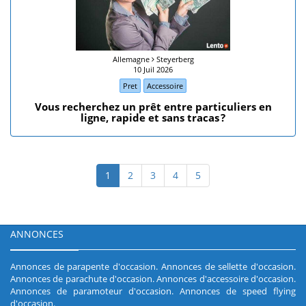
Allemagne
Steyerberg
10 Juil 2026
Pret
Accessoire
​Vous recherchez un prêt entre particuliers en
ligne, rapide et sans tracas ?
1
2
3
4
5
ANNONCES
Annonces de parapente d'occasion
.
Annonces de sellette d'occasion
.
Annonces de parachute d'occasion
.
Annonces d'accessoire d'occasion
.
Annonces de paramoteur d'occasion
.
Annonces de speed flying
d'occasion
.