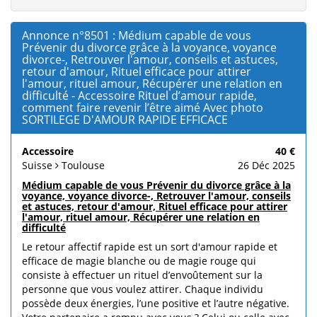
Annonce n°8501 : Médium capable de vous
Prévenir du divorce grâce à la voyance, voyance
divorce-, Retrouver l'amour, conseils et astuces,
retour d'amour, Rituel efficace pour attirer
l'amour, rituel amour, Récupérer une relation en
difficulté - Accessoire Rituel d’amour rapide,
comment faire revenir l’être aimé Avec photo
SORTILEGE D'AMOUR RAPIDE EFFICACE
Accessoire
40 €
Suisse
Toulouse
26 Déc 2025
Médium capable de vous Prévenir du divorce grâce à la
voyance, voyance divorce-, Retrouver l'amour, conseils
et astuces, retour d'amour, Rituel efficace pour attirer
l'amour, rituel amour, Récupérer une relation en
difficulté
Le retour affectif rapide est un sort d'amour rapide et
efficace de magie blanche ou de magie rouge qui
consiste à effectuer un rituel d’envoûtement sur la
personne que vous voulez attirer. Chaque individu
possède deux énergies, l’une positive et l’autre négative.