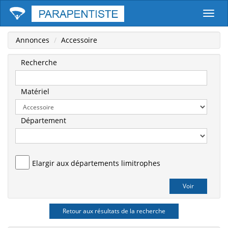
Parape
Annonces
Accessoire
Recherche
Matériel
Département
Elargir aux départements limitrophes
Retour aux résultats de la recherche