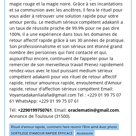
magie rouge et la magie noire. Grâce à ses incantations
et sa communion avec les ancêtres, il fera le rituel pour
vous aider à retrouver une solution rapide pour votre
amour perdu. Le medium sérieux compétent adakanli a
un taux de réussite proche de 99.9% pour ne pas dire
100%, il a une expérience dans tous les domaines de
retour affectif rapide grâce à ses 30 années de pratique.
Son professionnalisme et son sérieux ont étonné grand
nombre des personnes qui l’ont contacté et qui,
aujourd’hui encore, continuent de l’appeler pour la
remercier de son merveilleux travail Prenez rapidement
rendez-vous avec le tout puissant medium sérieux
compétent adakanli pour vos rituel de retour affectif
rapide, retour amoureux rapide, envoutement d'Amour
rapide, retour d'affection sérieux compétent Email:
Voyantadakanlialafia@gmail.com Tel : +229 01 99 75 07
61 WhatsApp: +229 01 99 75 07 61
Tél:
+2290199750761
. Email:
oraclematin@gmail.com
.
Annonce de Toulouse (31500).
Rituel d’amour rapide, comment faire revenir l’être aimé Avec photo
SORTILEGE D'AMOUR RAPIDE EFFICACE
Accessoire