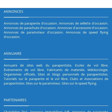
ANNONCES
Annonces de parapente d'occasion
.
Annonces de sellette d'occasion
.
Annonces de parachute d'occasion
.
Annonces d'accessoire d'occasion
.
Annonces de paramoteur d'occasion
.
Annonces de speed flying
d'occasion
.
ANNUAIRE
Annuaire de sites web du parapentiste
.
Ecoles de vol libre
.
Événements de vol libre
.
Fabricants de materiels
.
Météorologie
.
Organismes officiels
.
Sites et blogs personnels de parapentistes
.
Tutoriels sur le parapente et le vol libre
.
Clubs et Associations de
parapentistes
.
Sites sur le paramoteur
.
Sites sur le speed flying
.
PARTENAIRES
Chandelier Doji
.
Annonce immobiliere loft
.
Annonce de parapente