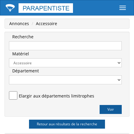
Parape
Annonces
Accessoire
Recherche
Matériel
Département
Elargir aux départements limitrophes
Retour aux résultats de la recherche