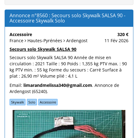
Annonce n°8560 : Secours solo Skywalk SALSA 90 -
Accessoire Skywalk Solo
Accessoire
320 €
France
Hautes-Pyrénées
Ardengost
11 Fév 2026
Secours solo Skywalk SALSA 90
Secours solo Skywalk SALSA 90 Année de mise en
circulation : 2021 Taille : 90 Poids : 1,355 kg PTV max. : 90
kg PTV min. : 55 kg Forme du secours : Carré Surface à
plat : 26,90 m² Volume plié : 4,1 L
Email:
limarandmelissa340@gmail.com
. Annonce de
Ardengost (65240).
Skywalk
Solo
Accessoire