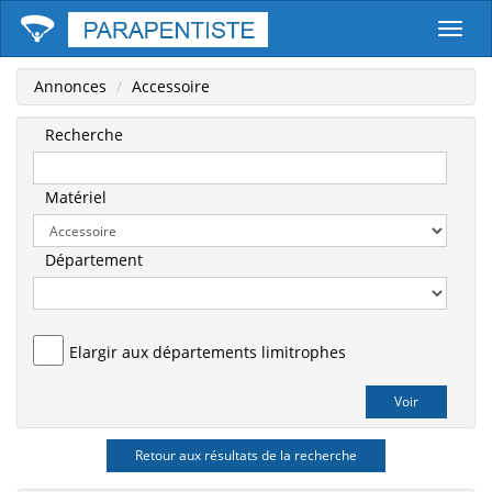
Parape
Annonces
Accessoire
Recherche
Matériel
Département
Elargir aux départements limitrophes
Retour aux résultats de la recherche