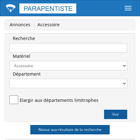
Parape
Annonces
Accessoire
Recherche
Matériel
Département
Elargir aux départements limitrophes
Retour aux résultats de la recherche