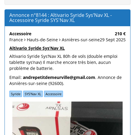
Annonce n°8144 : Altivario Syride Sys’Nav XL -
Accessoire Syride SYS'Nav XL
Accessoire
210 €
France
Hauts-de-Seine
Asnières-sur-seine
29 Sept 2025
Altivario Syride Sys’Nav XL
Altivario Syride Sys’Nav XL 80h de vols (double emploi
tablette sys’nav) Il marche encore très bien, aucun
problème de batterie.
Email:
andrepetitdemeurville@gmail.com
. Annonce de
Asnières-sur-seine (92600).
Syride
SYS'Nav XL
Accessoire