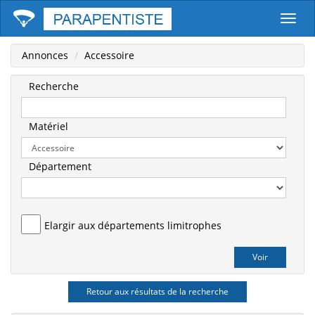
Parape
Annonces
Accessoire
Recherche
Matériel
Département
Elargir aux départements limitrophes
Retour aux résultats de la recherche