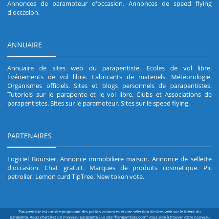
Annonces de paramoteur d'occasion
.
Annonces de speed flying
d'occasion
.
ANNUAIRE
Annuaire de sites web du parapentiste
.
Ecoles de vol libre
.
Événements de vol libre
.
Fabricants de materiels
.
Météorologie
.
Organismes officiels
.
Sites et blogs personnels de parapentistes
.
Tutoriels sur le parapente et le vol libre
.
Clubs et Associations de
parapentistes
.
Sites sur le paramoteur
.
Sites sur le speed flying
.
PARTENAIRES
Logiciel Boursier
.
Annonce immobiliere maison
.
Annonce de sellette
d'occasion
.
Chat gratuit
.
Marques de produits cosmetique
.
Pic
petrolier
.
Lemon curd TipTree
.
New token vote
.
Parapentiste est un site proposant des petites annonces et une sélection de sites web sur le thème du
parapente. Vous cherchez un nouveau parapente ? Le site "Parapentiste.com" vous aide à trouver votre nouveau