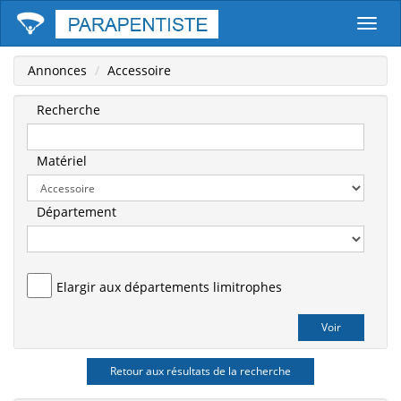
Parape
Annonces
Accessoire
Recherche
Matériel
Département
Elargir aux départements limitrophes
Retour aux résultats de la recherche