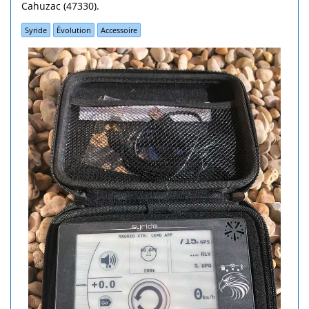
Cahuzac (47330).
Syride
Évolution
Accessoire