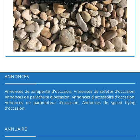
ANNONCES
Annonces de parapente d'occasion
.
Annonces de sellette d'occasion
.
Annonces de parachute d'occasion
.
Annonces d'accessoire d'occasion
.
Annonces de paramoteur d'occasion
.
Annonces de speed flying
d'occasion
.
ANNUAIRE