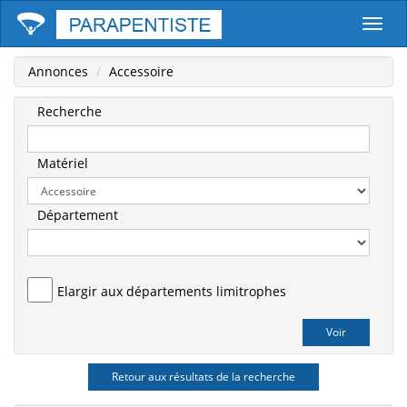
Parape
Annonces
Accessoire
Recherche
Matériel
Département
Elargir aux départements limitrophes
Retour aux résultats de la recherche