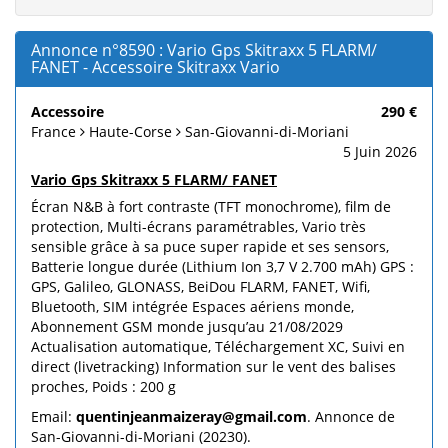
Annonce n°8590 : Vario Gps Skitraxx 5 FLARM/
FANET - Accessoire Skitraxx Vario
Accessoire
290 €
France
Haute-Corse
San-Giovanni-di-Moriani
5 Juin 2026
Vario Gps Skitraxx 5 FLARM/ FANET
Écran N&B à fort contraste (TFT monochrome), film de
protection, Multi-écrans paramétrables, Vario très
sensible grâce à sa puce super rapide et ses sensors,
Batterie longue durée (Lithium Ion 3,7 V 2.700 mAh) GPS :
GPS, Galileo, GLONASS, BeiDou FLARM, FANET, Wifi,
Bluetooth, SIM intégrée Espaces aériens monde,
Abonnement GSM monde jusqu’au 21/08/2029
Actualisation automatique, Téléchargement XC, Suivi en
direct (livetracking) Information sur le vent des balises
proches, Poids : 200 g
Email:
quentinjeanmaizeray@gmail.com
. Annonce de
San-Giovanni-di-Moriani (20230).