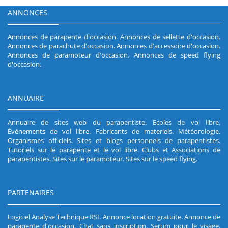
ANNONCES
Annonces de parapente d'occasion
.
Annonces de sellette d'occasion
.
Annonces de parachute d'occasion
.
Annonces d'accessoire d'occasion
.
Annonces de paramoteur d'occasion
.
Annonces de speed flying
d'occasion
.
ANNUAIRE
Annuaire de sites web du parapentiste
.
Ecoles de vol libre
.
Événements de vol libre
.
Fabricants de materiels
.
Météorologie
.
Organismes officiels
.
Sites et blogs personnels de parapentistes
.
Tutoriels sur le parapente et le vol libre
.
Clubs et Associations de
parapentistes
.
Sites sur le paramoteur
.
Sites sur le speed flying
.
PARTENAIRES
Logiciel Analyse Technique RSI
.
Annonce location gratuite
.
Annonce de
parapente d'occasion
.
Chat sans inscription
.
Serum pour le visage
.