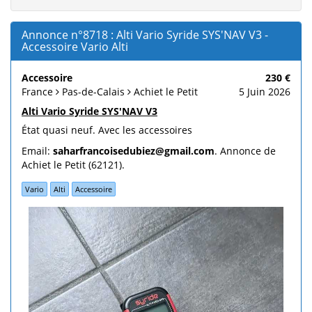
Annonce n°8718 : Alti Vario Syride SYS'NAV V3 -
Accessoire Vario Alti
Accessoire
230 €
France
Pas-de-Calais
Achiet le Petit
5 Juin 2026
Alti Vario Syride SYS'NAV V3
État quasi neuf. Avec les accessoires
Email:
saharfrancoisedubiez@gmail.com
. Annonce de
Achiet le Petit (62121).
Vario
Alti
Accessoire