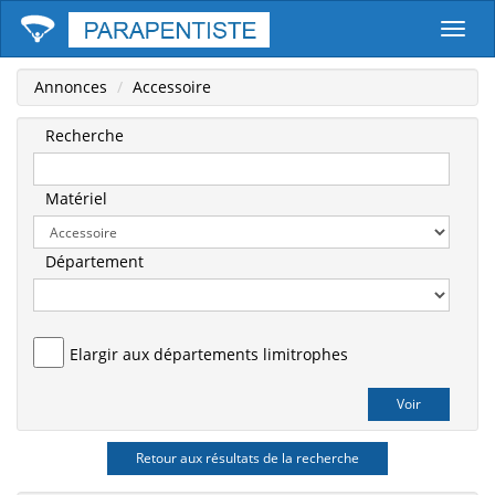
Parape
Annonces
Accessoire
Recherche
Matériel
Département
Elargir aux départements limitrophes
Retour aux résultats de la recherche