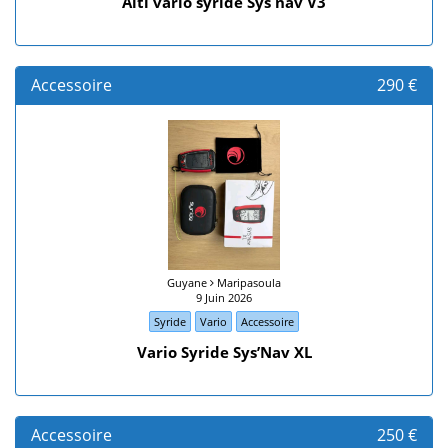
Alti vario syride Sys nav V3
Accessoire
290 €
Guyane
Maripasoula
9 Juin 2026
Syride
Vario
Accessoire
Vario Syride Sys’Nav XL
Accessoire
250 €