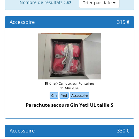
Nombre de résultats :
57
Trier par date
Accessoire
315 €
Rhône
Cailloux sur Fontaines
11 Mai 2026
Gin
Yeti
Accessoire
Parachute secours Gin Yeti UL taille S
Accessoire
330 €