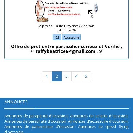
Alpes-de-Haute-Provence
Addison
14 Juin 2026
122
Accessoire
Offre de prêt entre particulier sérieux et Vérifié ,
✅ raffybeatrice6@gmail.com , ✅
1
2
3
4
5
ANNONCES
Annonces de parapente d'occasion
.
Annonces de sellette d'occasion
.
Annonces de parachute d'occasion
.
Annonces d'accessoire d'occasion
.
Annonces de paramoteur d'occasion
.
Annonces de speed flying
d'occasion
.