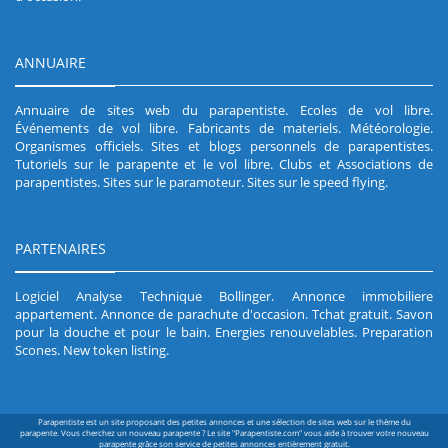
ANNUAIRE
Annuaire de sites web du parapentiste
.
Ecoles de vol libre
.
Événements de vol libre
.
Fabricants de materiels
.
Météorologie
.
Organismes officiels
.
Sites et blogs personnels de parapentistes
.
Tutoriels sur le parapente et le vol libre
.
Clubs et Associations de
parapentistes
.
Sites sur le paramoteur
.
Sites sur le speed flying
.
PARTENAIRES
Logiciel Analyse Technique Bollinger
.
Annonce immobiliere
appartement
.
Annonce de parachute d'occasion
.
Tchat gratuit
.
Savon
pour la douche et pour le bain
.
Energies renouvelables
.
Preparation
Scones
.
New token listing
.
Parapentiste est un site proposant des petites annonces et une sélection de sites web sur le thème du
parapente. Vous cherchez un nouveau parapente ? Le site "Parapentiste.com" vous aide à trouver votre nouveau
parapente grâce son service de petites annonces entièrement gratuit.