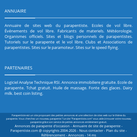
ANNUAIRE
Annuaire de sites web du parapentiste
.
Ecoles de vol libre
.
Événements de vol libre
.
Fabricants de materiels
.
Météorologie
.
Organismes officiels
.
Sites et blogs personnels de parapentistes
.
Tutoriels sur le parapente et le vol libre
.
Clubs et Associations de
parapentistes
.
Sites sur le paramoteur
.
Sites sur le speed flying
.
PARTENAIRES
Logiciel Analyse Technique RSI
.
Annonce immobiliere gratuite
.
Ecole de
parapente
.
Tchat gratuit
.
Huile de massage
.
Fonte des glaces
.
Dairy
milk
.
best coin listing
.
Parapentiste est un site proposant des petites annonces et une sélection de sites web sur le thème du
parapente. Vous cherchez un nouveau parapente ? Le site "Parapentiste.com" vous aide à trouver votre nouveau
parapente grâce son service de petites annonces entièrement gratuit.
Annonces de parapente d'occasion - Annuaire de site de parapente -
Parapentiste.com @ copyrights 2004-2026 -
Nous contacter
-
Plan du site
-
Référencement
-
Annonces
- 14 ms