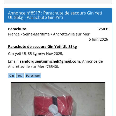
Annonce n°8517 : Parachute de secours Gin Yeti
UL 85kg - Parachute Gin Yeti
Parachute
250 €
France
Seine-Maritime
Ancretteville sur Mer
5 Juin 2026
Parachute de secours Gin Yeti UL 85kg
Gin yeti UL 85 kg new Nov 2025.
Email:
sandorquentinmichel@gmail.com
. Annonce de
Ancretteville sur Mer (76540).
Gin
Yeti
Parachute