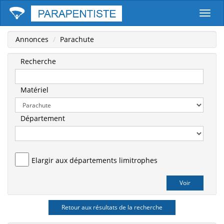
Parape
Annonces
Parachute
Recherche
Matériel
Département
Elargir aux départements limitrophes
Retour aux résultats de la recherche