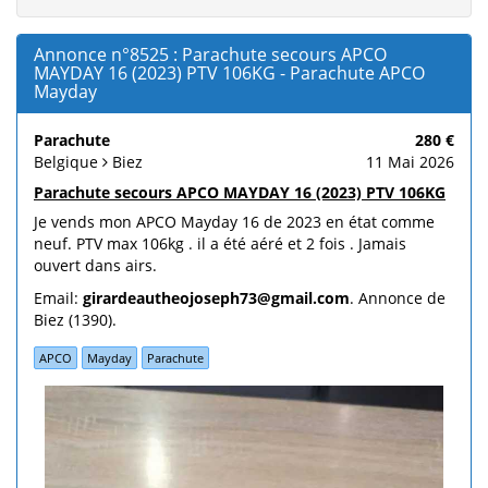
Annonce n°8525 : Parachute secours APCO
MAYDAY 16 (2023) PTV 106KG - Parachute APCO
Mayday
Parachute
280 €
Belgique
Biez
11 Mai 2026
Parachute secours APCO MAYDAY 16 (2023) PTV 106KG
Je vends mon APCO Mayday 16 de 2023 en état comme
neuf. PTV max 106kg . il a été aéré et 2 fois . Jamais
ouvert dans airs.
Email:
girardeautheojoseph73@gmail.com
. Annonce de
Biez (1390).
APCO
Mayday
Parachute