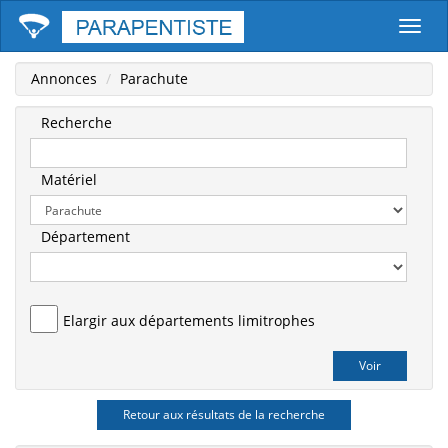
Parape
Annonces
Parachute
Recherche
Matériel
Département
Elargir aux départements limitrophes
Retour aux résultats de la recherche