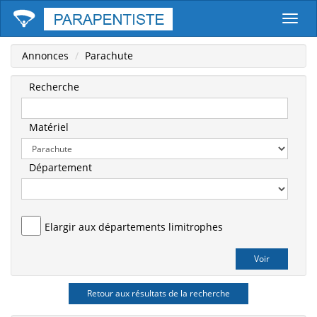
Parape
Annonces
Parachute
Recherche
Matériel
Département
Elargir aux départements limitrophes
Retour aux résultats de la recherche