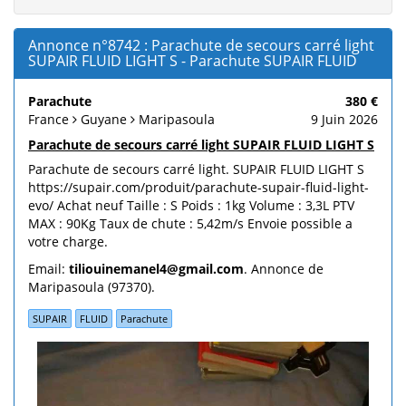
Annonce n°8742 : Parachute de secours carré light
SUPAIR FLUID LIGHT S - Parachute SUPAIR FLUID
Parachute
380 €
France
Guyane
Maripasoula
9 Juin 2026
Parachute de secours carré light SUPAIR FLUID LIGHT S
Parachute de secours carré light. SUPAIR FLUID LIGHT S
https://supair.com/produit/parachute-supair-fluid-light-
evo/ Achat neuf Taille : S Poids : 1kg Volume : 3,3L PTV
MAX : 90Kg Taux de chute : 5,42m/s Envoie possible a
votre charge.
Email:
tiliouinemanel4@gmail.com
. Annonce de
Maripasoula (97370).
SUPAIR
FLUID
Parachute