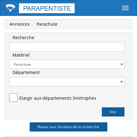
Parape
Annonces
Parachute
Recherche
Matériel
Département
Elargir aux départements limitrophes
Retour aux résultats de la recherche