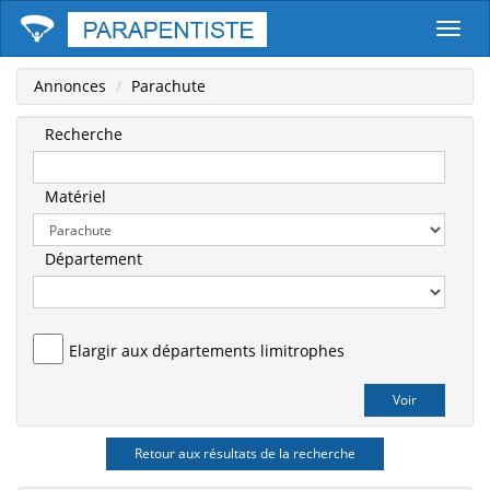
Parape
Annonces
Parachute
Recherche
Matériel
Département
Elargir aux départements limitrophes
Retour aux résultats de la recherche