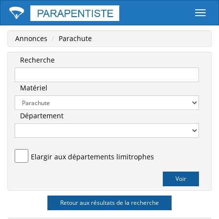
Parape
Annonces
Parachute
Recherche
Matériel
Département
Elargir aux départements limitrophes
Retour aux résultats de la recherche