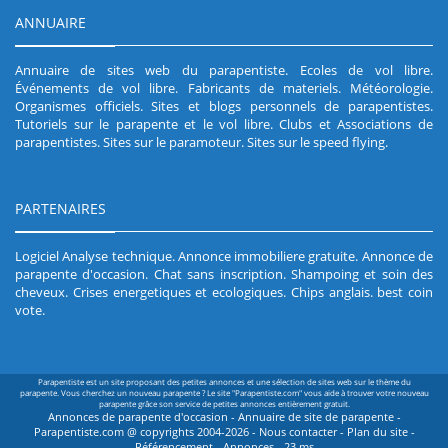
ANNUAIRE
Annuaire de sites web du parapentiste
.
Ecoles de vol libre
.
Événements de vol libre
.
Fabricants de materiels
.
Météorologie
.
Organismes officiels
.
Sites et blogs personnels de parapentistes
.
Tutoriels sur le parapente et le vol libre
.
Clubs et Associations de
parapentistes
.
Sites sur le paramoteur
.
Sites sur le speed flying
.
PARTENAIRES
Logiciel Analyse technique
.
Annonce immobiliere gratuite
.
Annonce de
parapente d'occasion
.
Chat sans inscription
.
Shampoing et soin des
cheveux
.
Crises energetiques et ecologiques
.
Chips anglais
.
best coin
vote
.
Parapentiste est un site proposant des petites annonces et une sélection de sites web sur le thème du
parapente. Vous cherchez un nouveau parapente ? Le site "Parapentiste.com" vous aide à trouver votre nouveau
parapente grâce son service de petites annonces entièrement gratuit.
Annonces de parapente d'occasion - Annuaire de site de parapente -
Parapentiste.com @ copyrights 2004-2026 -
Nous contacter
-
Plan du site
-
Référencement
-
Annonces
- 23 ms