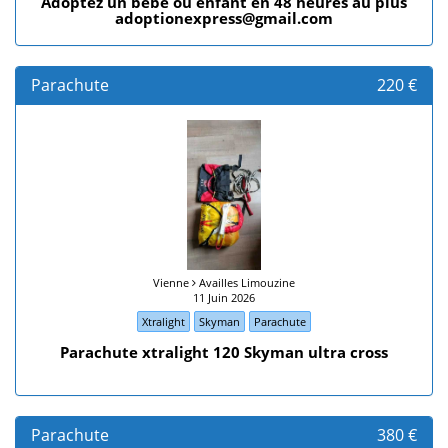
Adoptez un bébé ou enfant en 48 heures au plus
adoptionexpress@gmail.com
Parachute
220 €
Vienne
Availles Limouzine
11 Juin 2026
Xtralight
Skyman
Parachute
Parachute xtralight 120 Skyman ultra cross
Parachute
380 €