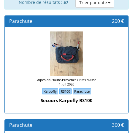
Nombre de résultats :
57
Trier par date
Parachute
200 €
Alpes-de-Haute-Provence
Bras d'Asse
1 Juil 2026
Karpofly
RS100
Parachute
Secours Karpofly RS100
Parachute
360 €