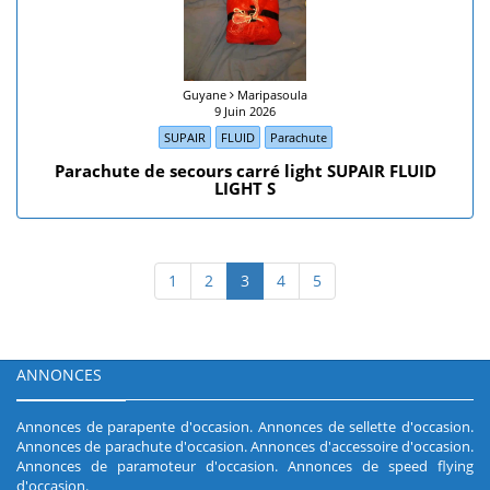
Guyane
Maripasoula
9 Juin 2026
SUPAIR
FLUID
Parachute
Parachute de secours carré light SUPAIR FLUID
LIGHT S
1
2
3
4
5
ANNONCES
Annonces de parapente d'occasion
.
Annonces de sellette d'occasion
.
Annonces de parachute d'occasion
.
Annonces d'accessoire d'occasion
.
Annonces de paramoteur d'occasion
.
Annonces de speed flying
d'occasion
.