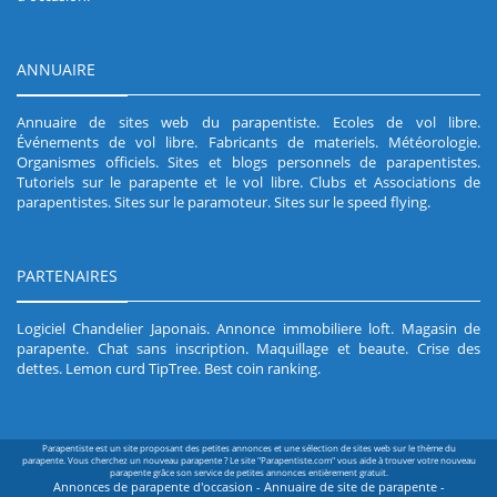
ANNUAIRE
Annuaire de sites web du parapentiste
.
Ecoles de vol libre
.
Événements de vol libre
.
Fabricants de materiels
.
Météorologie
.
Organismes officiels
.
Sites et blogs personnels de parapentistes
.
Tutoriels sur le parapente et le vol libre
.
Clubs et Associations de
parapentistes
.
Sites sur le paramoteur
.
Sites sur le speed flying
.
PARTENAIRES
Logiciel Chandelier Japonais
.
Annonce immobiliere loft
.
Magasin de
parapente
.
Chat sans inscription
.
Maquillage et beaute
.
Crise des
dettes
.
Lemon curd TipTree
.
Best coin ranking
.
Parapentiste est un site proposant des petites annonces et une sélection de sites web sur le thème du
parapente. Vous cherchez un nouveau parapente ? Le site "Parapentiste.com" vous aide à trouver votre nouveau
parapente grâce son service de petites annonces entièrement gratuit.
Annonces de parapente d'occasion - Annuaire de site de parapente -