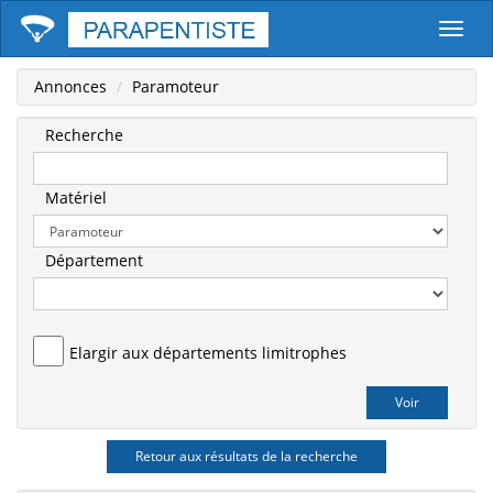
Parape
Annonces
Paramoteur
Recherche
Matériel
Département
Elargir aux départements limitrophes
Retour aux résultats de la recherche