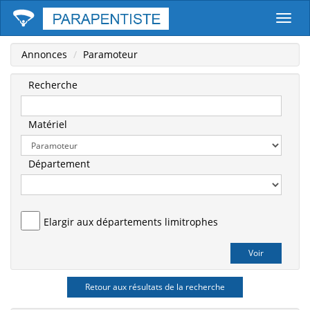
Parape
Annonces
Paramoteur
Recherche
Matériel
Département
Elargir aux départements limitrophes
Retour aux résultats de la recherche