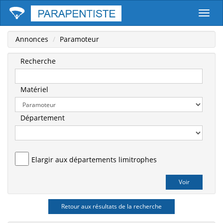
Parape
Annonces
Paramoteur
Recherche
Matériel
Département
Elargir aux départements limitrophes
Retour aux résultats de la recherche