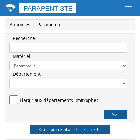
Parape
Annonces
Paramoteur
Recherche
Matériel
Département
Elargir aux départements limitrophes
Retour aux résultats de la recherche