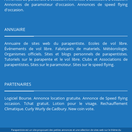
Annonces de paramoteur d'occasion
.
Annonces de speed flying
d'occasion
.
ANNUAIRE
Annuaire de sites web du parapentiste
.
Ecoles de vol libre
.
Événements de vol libre
.
Fabricants de materiels
.
Météorologie
.
Organismes officiels
.
Sites et blogs personnels de parapentistes
.
Tutoriels sur le parapente et le vol libre
.
Clubs et Associations de
parapentistes
.
Sites sur le paramoteur
.
Sites sur le speed flying
.
PARTENAIRES
Logiciel Bourse
.
Annonce location gratuite
.
Annonce de Speed flying
occasion
.
Tchat gratuit
.
Lotion pour le visage
.
Rechauffement
Climatique
.
Curly Wurly de Cadbury
.
New coin vote
.
Parapentiste est un site proposant des petites annonces et une sélection de sites web sur le thème du