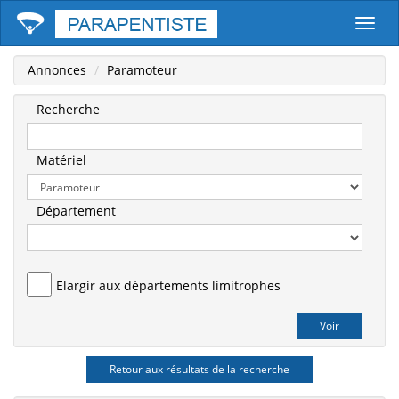
Parape
Annonces
Paramoteur
Recherche
Matériel
Département
Elargir aux départements limitrophes
Retour aux résultats de la recherche