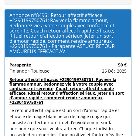
Annonce n°8496 : Retour affectif efficace:
+2290199750761: Raviver la flamme amour,
Redonnez vie à votre couple avec confiance et
sérénité, Coach retour affectif rapide efficace,
Rituel retour d'affection sérieux, Jeter un sort
d'amour rapide, comment rendre amoureux
+2290199750761 - Parapente ASTUCE RETOUR
AMOUREUX EFFICACE AV
Parapente
50 €
Finlande
Toulouse
26 Déc 2025
Retour affectif efficace: +2290199750761: Raviver la
flamme amour, Redonnez vie à votre couple avec
confiance et sérénité, Coach retour affectif rapide
efficace, Rituel retour d'affection sérieux, Jeter un sort
d'amour rapide, comment rendre amoureux
+2290199750761
Le retour affectif rapide est un sort d'amour rapide et
efficace de magie blanche ou de magie rouge qui
consiste à effectuer un rituel d’envoûtement sur la
personne que vous voulez attirer. Chaque individu
possède deux énergies, l’une positive et l’autre négative.