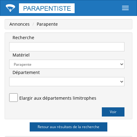
Parape
Annonces
Parapente
Recherche
Matériel
Département
Elargir aux départements limitrophes
Retour aux résultats de la recherche