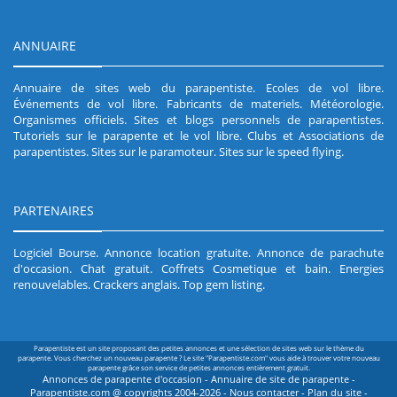
ANNUAIRE
Annuaire de sites web du parapentiste
.
Ecoles de vol libre
.
Événements de vol libre
.
Fabricants de materiels
.
Météorologie
.
Organismes officiels
.
Sites et blogs personnels de parapentistes
.
Tutoriels sur le parapente et le vol libre
.
Clubs et Associations de
parapentistes
.
Sites sur le paramoteur
.
Sites sur le speed flying
.
PARTENAIRES
Logiciel Bourse
.
Annonce location gratuite
.
Annonce de parachute
d'occasion
.
Chat gratuit
.
Coffrets Cosmetique et bain
.
Energies
renouvelables
.
Crackers anglais
.
Top gem listing
.
Parapentiste est un site proposant des petites annonces et une sélection de sites web sur le thème du
parapente. Vous cherchez un nouveau parapente ? Le site "Parapentiste.com" vous aide à trouver votre nouveau
parapente grâce son service de petites annonces entièrement gratuit.
Annonces de parapente d'occasion - Annuaire de site de parapente -
Parapentiste.com @ copyrights 2004-2026 -
Nous contacter
-
Plan du site
-