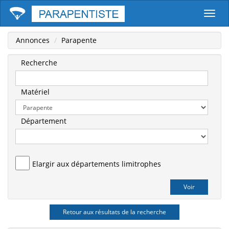
Parape
Annonces
Parapente
Recherche
Matériel
Département
Elargir aux départements limitrophes
Retour aux résultats de la recherche