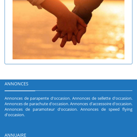
ANNONCES
Annonces de parapente d'occasion
.
Annonces de sellette d'occasion
.
Annonces de parachute d'occasion
.
Annonces d'accessoire d'occasion
.
Annonces de paramoteur d'occasion
.
Annonces de speed flying
d'occasion
.
ANNUAIRE