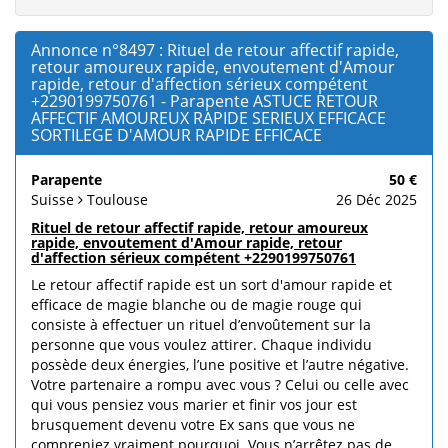
Annonce n°8497 : Rituel de retour affectif rapide,
retour amoureux rapide, envoutement d'Amour
rapide, retour d'affection sérieux compétent
+2290199750761 - Parapente ASTUCE RETOUR
AFFECTIF AMOUREUX RAPIDE SERIEUX EFFICACE
SORTILEGE D'AMOUR RAPIDE EFFICACE
Parapente
50 €
Suisse
Toulouse
26 Déc 2025
Rituel de retour affectif rapide, retour amoureux
rapide, envoutement d'Amour rapide, retour
d'affection sérieux compétent +2290199750761
Le retour affectif rapide est un sort d'amour rapide et
efficace de magie blanche ou de magie rouge qui
consiste à effectuer un rituel d’envoûtement sur la
personne que vous voulez attirer. Chaque individu
possède deux énergies, l’une positive et l’autre négative.
Votre partenaire a rompu avec vous ? Celui ou celle avec
qui vous pensiez vous marier et finir vos jour est
brusquement devenu votre Ex sans que vous ne
compreniez vraiment pourquoi. Vous n’arrêtez pas de