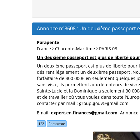
Annonce n°8608 : Un deuxième passeport est
Parapente
France
Charente-Maritime
PARIS 03
Un deuxième passeport est plus de liberté pour 
Un deuxième passeport est plus de liberté pour 
désirent légalement un deuxième passeport .Nou
forfaitaire de 400 000€ en seulement quelques j
sans visa , ils permettent aux détenteurs de viv
Sainte-Lucie et la Dominique a seulement 30 000€
et de travailler où vous voulez dans toute l'Euro
contacter par mail : group.gouv@gmail.com -------
Email:
expert.en.finances@gmail.com
. Annonce 
122
Parapente