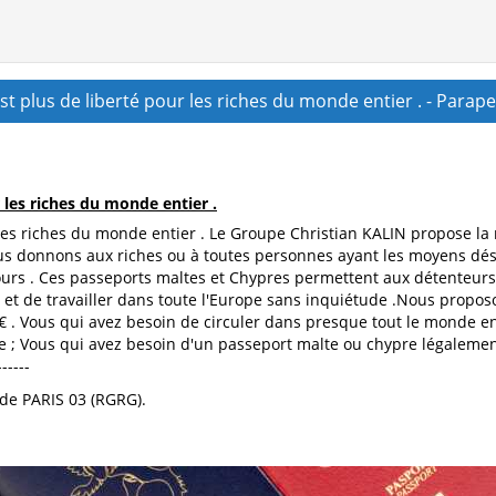
 plus de liberté pour les riches du monde entier . - Parap
les riches du monde entier .
les riches du monde entier . Le Groupe Christian KALIN propose la
s donnons aux riches ou à toutes personnes ayant les moyens dés
ours . Ces passeports maltes et Chypres permettent aux détenteur
re et de travailler dans toute l'Europe sans inquiétude .Nous prop
 . Vous qui avez besoin de circuler dans presque tout le monde ent
pe ; Vous qui avez besoin d'un passeport malte ou chypre légalement
-----
de PARIS 03 (RGRG).