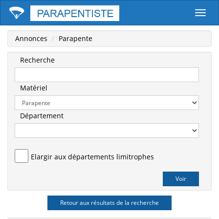
Parape
Annonces
Parapente
Recherche
Matériel
Département
Elargir aux départements limitrophes
Retour aux résultats de la recherche