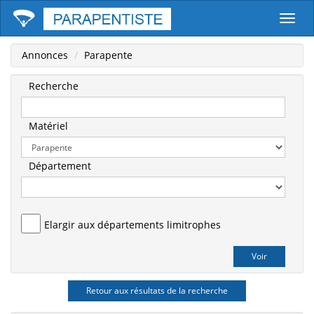
Parape
Annonces
Parapente
Recherche
Matériel
Département
Elargir aux départements limitrophes
Retour aux résultats de la recherche