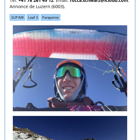
Tél:
+41 78 261 49 12
. Email:
rocca.schwarz@icloud.com
.
Annonce de Luzern (6003).
SUP'AIR
Leaf 3
Parapente