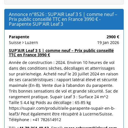
Annonce n°8526 : SUP’AIR Leaf 3 S | comme neuf –
Prix public conseillé TTC en France 3990 € -
Parapente SUP'AIR Leaf 3
Parapente
2900 €
Suisse
Luzern
19 Jan 2026
SUP’AIR Leaf 3 S | comme neuf – Prix public conseillé
TTC en France 3990 €
Année de construction : 2024. Environ 10 heures de vol
dans des conditions sèches, décollages et atterrissages
sur prairie/neige. Acheté neuf le 20 juillet 2024 en raison
de ses caractéristiques : rapport latéral élevé et sécurité
maximale (En-B). Vente due à l’abandon du parapente.
Très bonnes sensations de vol et grande sécurité. Sac de
rangement pratique. Supair Leaf 3 : Surface 24 m^2
Taille S 4,4 kg Poids au décollage : 65-85 kg
https://supair.com/produit/aile-parapente-supair-en-b-
leaf3/ Peut également être récupéré à Lucerne/Suisse.
Téléphone : +41 782614912