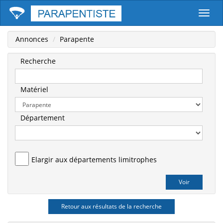
Parape
Annonces
Parapente
Recherche
Matériel
Département
Elargir aux départements limitrophes
Retour aux résultats de la recherche