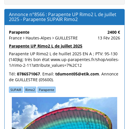
Annonce n°8566 : Parapente UP Rimo2 L de juillet
2025 - Parapente SUPAIR Rimo2
Parapente
2400 €
France
Hautes-Alpes
GUILLESTRE
13 Fév 2026
Parapente UP Rimo2 L de juillet 2025
Parapente UP Rimo2 L de huillet 2025 EN A ; PTV: 95-130
(140)kg; très bon état www.up-parapentes.fr/shop/voiles-
1/rimo-2-11?attribute_values=7%2C12
Tél:
0786571067
. Email:
tdumont05@etik.com
. Annonce
de GUILLESTRE (05600).
SUPAIR
Rimo2
Parapente