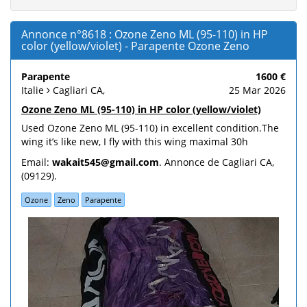
Annonce n°8618 : Ozone Zeno ML (95-110) in HP
color (yellow/violet) - Parapente Ozone Zeno
Parapente
1600 €
Italie
Cagliari CA,
25 Mar 2026
Ozone Zeno ML (95-110) in HP color (yellow/violet)
Used Ozone Zeno ML (95-110) in excellent condition.The
wing it’s like new, I fly with this wing maximal 30h
Email:
wakait545@gmail.com
. Annonce de Cagliari CA,
(09129).
Ozone
Zeno
Parapente