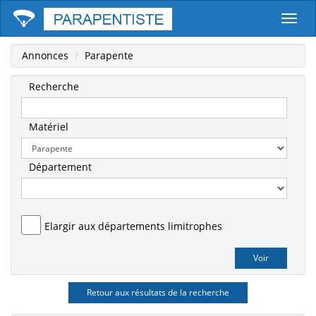
Parape
Annonces
Parapente
Recherche
Matériel
Département
Elargir aux départements limitrophes
Retour aux résultats de la recherche