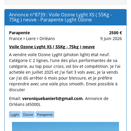
Annonce n°8739 : Voile Ozone Lyght XS ( 55Kg -
75kg ) neuve - Parapente Lyght Ozone
Parapente
2500 €
France
Loire
Orléans
9 Juin 2026
Voile Ozone Lyght XS ( 55Kg - 75kg ) neuve
A vendre voile Ozone Lyght (photon light) état neuf.
Catégorie C 2 lignes, l'une des plus performantes de sa
catégorie, au top pour cross, vol biv et compétition. Je l'ai
achetée en juillet 2025 et j'ai fait 3 vols avec, je la vends
car j'ai dû arrêter 6 mois pour blessure, et je préfère
reprendre avec une voile plus smooth. Envoi possible à
discuter
Email:
veroniquebanier5@gmail.com
. Annonce de
Orléans (45000).
Lyght
Ozone
Parapente