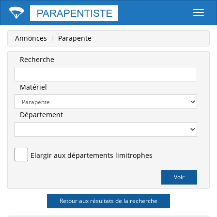
Parape
Annonces
Parapente
Recherche
Matériel
Département
Elargir aux départements limitrophes
Retour aux résultats de la recherche