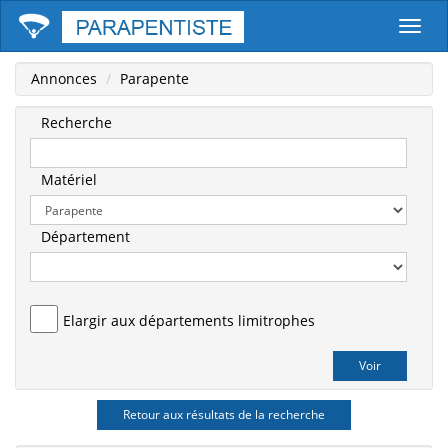
Parape
Annonces
Parapente
Recherche
Matériel
Département
Elargir aux départements limitrophes
Retour aux résultats de la recherche