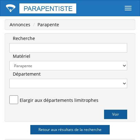
Parape
Annonces
Parapente
Recherche
Matériel
Département
Elargir aux départements limitrophes
Retour aux résultats de la recherche