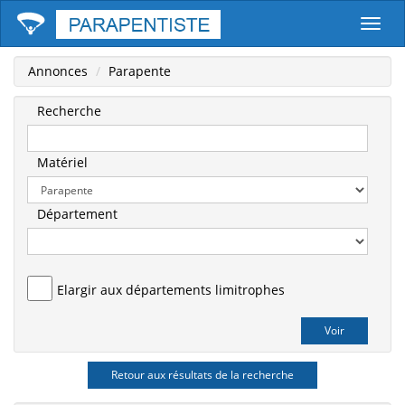
Parape
Annonces
Parapente
Recherche
Matériel
Département
Elargir aux départements limitrophes
Retour aux résultats de la recherche