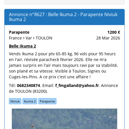
Annonce n°8627 : Belle Ikuma 2 - Parapente Niviuk
Ikuma 2
Parapente
1200 €
France
Var
TOULON
28 Mar 2026
Belle Ikuma 2
Vends Ikuma 2 pour ptv 65-85 kg, 96 vols pour 95 heurs
en l'air, révisée paracheck février 2026. Elle ne m'a
jamais surpris en l'air mais toujours ravi par sa stabilité,
son plané et sa vitesse. Visible à Toulon, Signes ou
Cuges-les-Pins. A ce prix c'est une affaire !
Tél:
0682340874
. Email:
f_fmgalland@yahoo.fr
. Annonce
de TOULON (83200).
Niviuk
Ikuma 2
Parapente