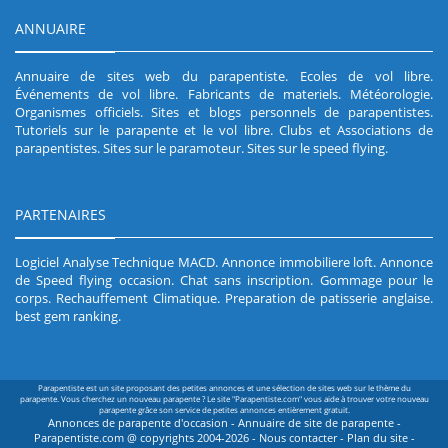
ANNUAIRE
Annuaire de sites web du parapentiste
.
Ecoles de vol libre
.
Événements de vol libre
.
Fabricants de materiels
.
Météorologie
.
Organismes officiels
.
Sites et blogs personnels de parapentistes
.
Tutoriels sur le parapente et le vol libre
.
Clubs et Associations de
parapentistes
.
Sites sur le paramoteur
.
Sites sur le speed flying
.
PARTENAIRES
Logiciel Analyse Technique MACD
.
Annonce immobiliere loft
.
Annonce
de Speed flying occasion
.
Chat sans inscription
.
Gommage pour le
corps
.
Rechauffement Climatique
.
Preparation de patisserie anglaise
.
best gem ranking
.
Parapentiste est un site proposant des petites annonces et une sélection de sites web sur le thème du
parapente. Vous cherchez un nouveau parapente ? Le site "Parapentiste.com" vous aide à trouver votre nouveau
parapente grâce son service de petites annonces entièrement gratuit.
Annonces de parapente d'occasion - Annuaire de site de parapente -
Parapentiste.com @ copyrights 2004-2026 -
Nous contacter
-
Plan du site
-