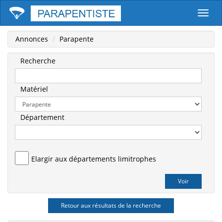
Parape
Annonces
Parapente
Recherche
Matériel
Département
Elargir aux départements limitrophes
Retour aux résultats de la recherche