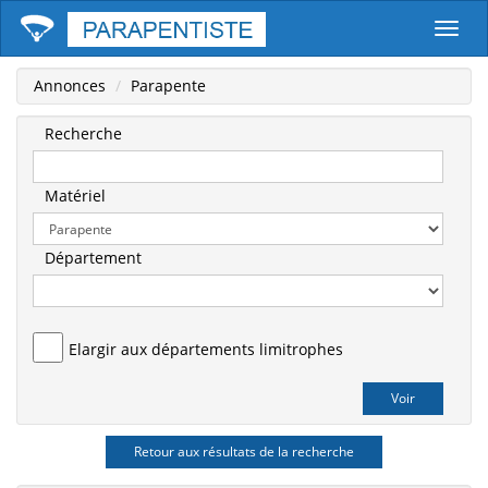
Parape
Annonces
Parapente
Recherche
Matériel
Département
Elargir aux départements limitrophes
Retour aux résultats de la recherche