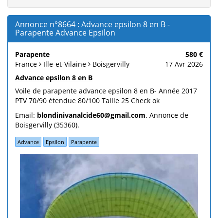
Annonce n°8664 : Advance epsilon 8 en B -
Parapente Advance Epsilon
Parapente
580 €
France
Ille-et-Vilaine
Boisgervilly
17 Avr 2026
Advance epsilon 8 en B
Voile de parapente advance epsilon 8 en B- Année 2017
PTV 70/90 étendue 80/100 Taille 25 Check ok
Email:
blondinivanalcide60@gmail.com
. Annonce de
Boisgervilly (35360).
Advance
Epsilon
Parapente