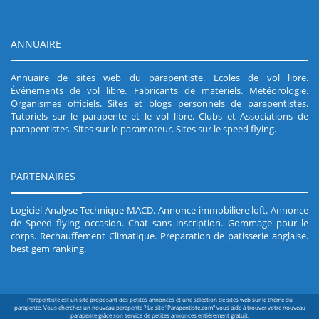
ANNUAIRE
Annuaire de sites web du parapentiste
.
Ecoles de vol libre
.
Événements de vol libre
.
Fabricants de materiels
.
Météorologie
.
Organismes officiels
.
Sites et blogs personnels de parapentistes
.
Tutoriels sur le parapente et le vol libre
.
Clubs et Associations de
parapentistes
.
Sites sur le paramoteur
.
Sites sur le speed flying
.
PARTENAIRES
Logiciel Analyse Technique MACD
.
Annonce immobiliere loft
.
Annonce
de Speed flying occasion
.
Chat sans inscription
.
Gommage pour le
corps
.
Rechauffement Climatique
.
Preparation de patisserie anglaise
.
best gem ranking
.
Parapentiste est un site proposant des petites annonces et une sélection de sites web sur le thème du
parapente. Vous cherchez un nouveau parapente ? Le site "Parapentiste.com" vous aide à trouver votre nouveau
parapente grâce son service de petites annonces entièrement gratuit.