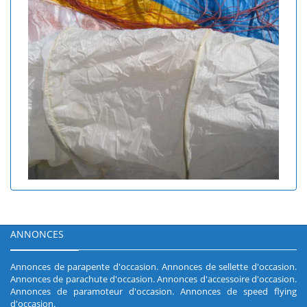
ANNONCES
Annonces de parapente d'occasion
.
Annonces de sellette d'occasion
.
Annonces de parachute d'occasion
.
Annonces d'accessoire d'occasion
.
Annonces de paramoteur d'occasion
.
Annonces de speed flying
d'occasion
.