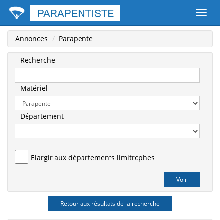
Parape
Annonces
Parapente
Recherche
Matériel
Département
Elargir aux départements limitrophes
Retour aux résultats de la recherche