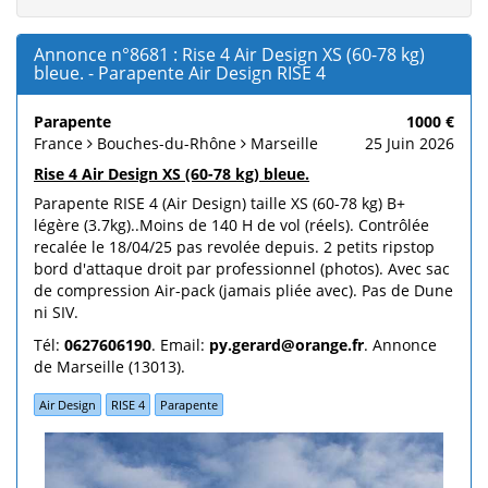
Annonce n°8681 : Rise 4 Air Design XS (60-78 kg)
bleue. - Parapente Air Design RISE 4
Parapente
1000 €
France
Bouches-du-Rhône
Marseille
25 Juin 2026
Rise 4 Air Design XS (60-78 kg) bleue.
Parapente RISE 4 (Air Design) taille XS (60-78 kg) B+
légère (3.7kg)..Moins de 140 H de vol (réels). Contrôlée
recalée le 18/04/25 pas revolée depuis. 2 petits ripstop
bord d'attaque droit par professionnel (photos). Avec sac
de compression Air-pack (jamais pliée avec). Pas de Dune
ni SIV.
Tél:
0627606190
. Email:
py.gerard@orange.fr
. Annonce
de Marseille (13013).
Air Design
RISE 4
Parapente