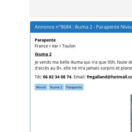
Annonce n°8684 : Ikuma 2 - Parapente Niviu
Parapente
France
Var
Toulon
Ikuma 2
Je vends ma belle Ikuma qui n'a que 95h, faute de
d'accès au B+, elle ne m'a jamais surpris et plan
Tél:
06 82 34 08 74
. Email:
fmgalland@hotmail.
Niviuk
Ikuma 2
Parapente