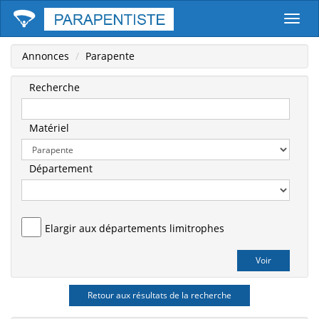
Parape
Annonces
Parapente
Recherche
Matériel
Département
Elargir aux départements limitrophes
Retour aux résultats de la recherche