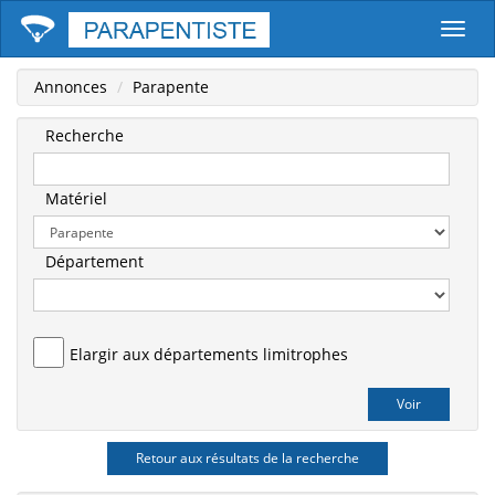
Parape
Annonces
Parapente
Recherche
Matériel
Département
Elargir aux départements limitrophes
Retour aux résultats de la recherche