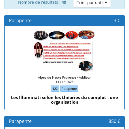
Nombre de résultats :
49
Trier par date
Parapente
3 €
Alpes-de-Haute-Provence
Addison
14 Juin 2026
122
Parapente
Les Illuminati selon les théories du complot : une
organisation
Parapente
850 €