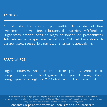
ANNUAIRE
Annuaire de sites web du parapentiste
.
Ecoles de vol libre
.
Événements de vol libre
.
Fabricants de materiels
.
Météorologie
.
Organismes officiels
.
Sites et blogs personnels de parapentistes
.
Tutoriels sur le parapente et le vol libre
.
Clubs et Associations de
parapentistes
.
Sites sur le paramoteur
.
Sites sur le speed flying
.
PARTENAIRES
Logiciel Boursier
.
Annonce immobiliere gratuite
.
Annonce de
parapente d'occasion
.
Tchat gratuit
.
Teint pour le visage
.
Crises
energetiques et ecologiques
.
Thé Noir Yorkshire
.
Best token ranking
.
Parapentiste est un site proposant des petites annonces et une sélection de sites web sur le thème du
parapente. Vous cherchez un nouveau parapente ? Le site "Parapentiste.com" vous aide à trouver votre nouveau
parapente grâce son service de petites annonces entièrement gratuit.
Annonces de parapente d'occasion - Annuaire de site de parapente -