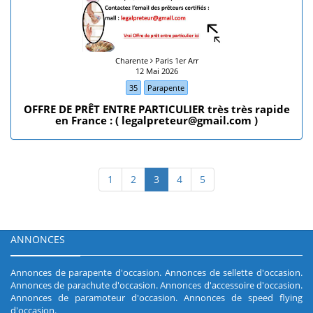
Charente
Paris 1er Arr
12 Mai 2026
35
Parapente
OFFRE DE PRÊT ENTRE PARTICULIER très très rapide
en France : ( legalpreteur@gmail.com )
1
2
3
4
5
ANNONCES
Annonces de parapente d'occasion
.
Annonces de sellette d'occasion
.
Annonces de parachute d'occasion
.
Annonces d'accessoire d'occasion
.
Annonces de paramoteur d'occasion
.
Annonces de speed flying
d'occasion
.