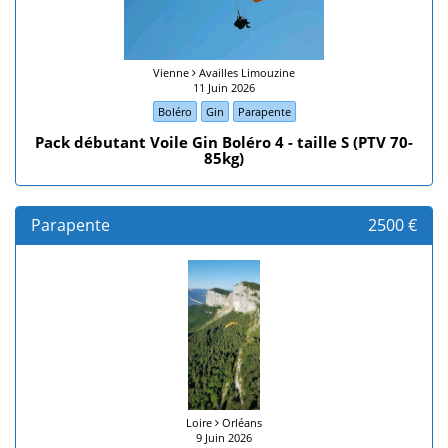
Vienne
Availles Limouzine
11 Juin 2026
Boléro
Gin
Parapente
Pack débutant Voile Gin Boléro 4 - taille S (PTV 70-
85kg)
Parapente
2500 €
Loire
Orléans
9 Juin 2026