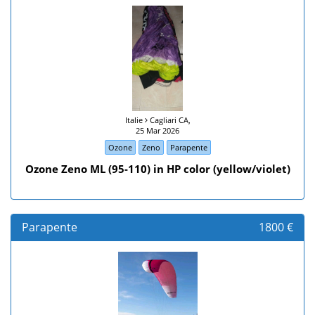
Italie
Cagliari CA,
25 Mar 2026
Ozone
Zeno
Parapente
Ozone Zeno ML (95-110) in HP color (yellow/violet)
Parapente
1800 €