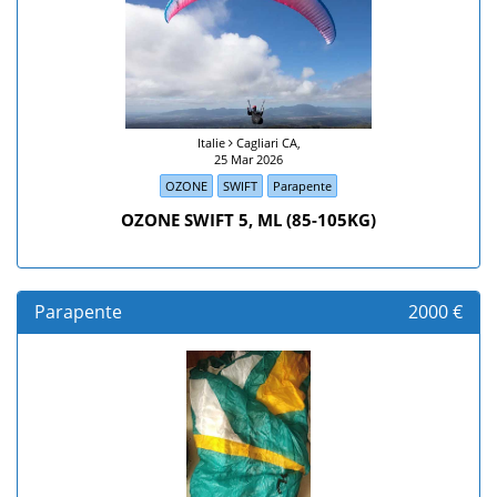
Italie
Cagliari CA,
25 Mar 2026
OZONE
SWIFT
Parapente
OZONE SWIFT 5, ML (85-105KG)
Parapente
2000 €