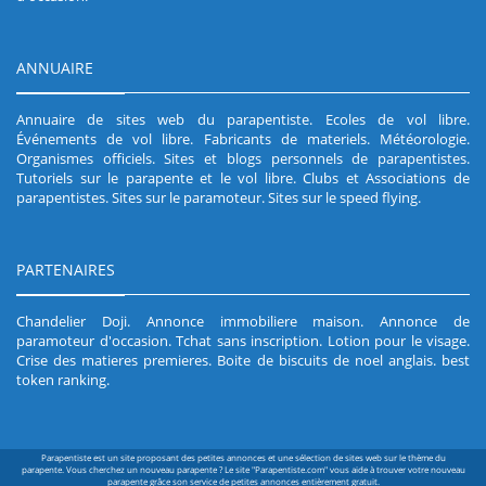
ANNUAIRE
Annuaire de sites web du parapentiste
.
Ecoles de vol libre
.
Événements de vol libre
.
Fabricants de materiels
.
Météorologie
.
Organismes officiels
.
Sites et blogs personnels de parapentistes
.
Tutoriels sur le parapente et le vol libre
.
Clubs et Associations de
parapentistes
.
Sites sur le paramoteur
.
Sites sur le speed flying
.
PARTENAIRES
Chandelier Doji
.
Annonce immobiliere maison
.
Annonce de
paramoteur d'occasion
.
Tchat sans inscription
.
Lotion pour le visage
.
Crise des matieres premieres
.
Boite de biscuits de noel anglais
.
best
token ranking
.
Parapentiste est un site proposant des petites annonces et une sélection de sites web sur le thème du
parapente. Vous cherchez un nouveau parapente ? Le site "Parapentiste.com" vous aide à trouver votre nouveau
parapente grâce son service de petites annonces entièrement gratuit.