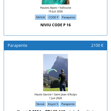
Hautes-Alpes
Vallouise
19 Juil 2026
NIVIUK
CODE P
Parapente
NIVIU CODE P 16
Parapente
2100 €
Haute-Savoie
Saint Jean d'Aulps
1 Juil 2026
Niviuk
Koyot 5
Parapente