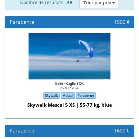
Nombre de résultats :
49
Trier par prix
Parapente
1500 €
Italie
Cagliari CA,
25 Mar 2026
Skywalk
Mescal
Parapente
Skywalk Mescal 5 XS | 55-77 kg, blue
Parapente
1600 €