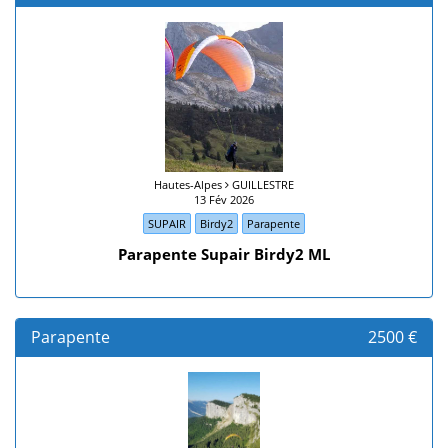
Hautes-Alpes
GUILLESTRE
13 Fév 2026
SUPAIR
Birdy2
Parapente
Parapente Supair Birdy2 ML
Parapente
2500 €