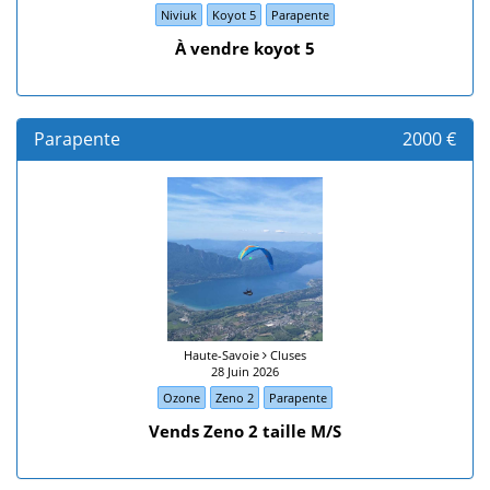
Niviuk
Koyot 5
Parapente
À vendre koyot 5
Parapente
2000 €
Haute-Savoie
Cluses
28 Juin 2026
Ozone
Zeno 2
Parapente
Vends Zeno 2 taille M/S