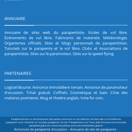
ANNUAIRE
Annuaire de sites web du parapentiste
.
Ecoles de vol libre
.
Événements de vol libre
.
Fabricants de materiels
.
Météorologie
.
Organismes officiels
.
Sites et blogs personnels de parapentistes
.
Tutoriels sur le parapente et le vol libre
.
Clubs et Associations de
parapentistes
.
Sites sur le paramoteur
.
Sites sur le speed flying
.
PARTENAIRES
Logiciel Bourse
.
Annonce immobiliere terrain
.
Annonce de paramoteur
d'occasion
.
Tchat gratuit
.
Coffrets Cosmetique et bain
.
Crise des
matieres premieres
.
Mug et theière anglais
.
Vote for coin
.
Parapentiste est un site proposant des petites annonces et une sélection de sites web sur le thème du
parapente. Vous cherchez un nouveau parapente ? Le site "Parapentiste.com" vous aide à trouver votre nouveau
parapente grâce son service de petites annonces entièrement gratuit.
Annonces de parapente d'occasion - Annuaire de site de parapente -