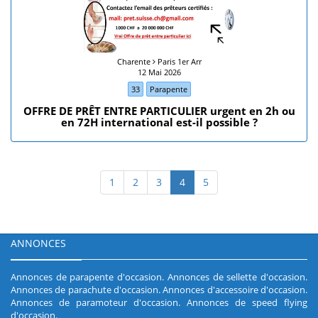
Charente
Paris 1er Arr
12 Mai 2026
33
Parapente
OFFRE DE PRÊT ENTRE PARTICULIER urgent en 2h ou
en 72H international est-il possible ?
1
2
3
4
5
ANNONCES
Annonces de parapente d'occasion
.
Annonces de sellette d'occasion
.
Annonces de parachute d'occasion
.
Annonces d'accessoire d'occasion
.
Annonces de paramoteur d'occasion
.
Annonces de speed flying
d'occasion
.