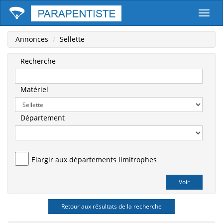
Parape
Annonces
Sellette
Recherche
Matériel
Département
Elargir aux départements limitrophes
Retour aux résultats de la recherche