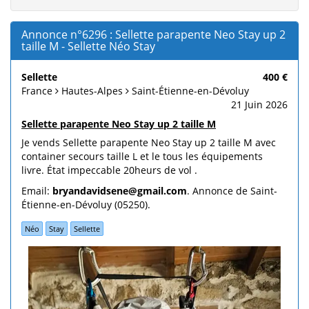
Annonce n°6296 : Sellette parapente Neo Stay up 2
taille M - Sellette Néo Stay
Sellette
400 €
France
Hautes-Alpes
Saint-Étienne-en-Dévoluy
21 Juin 2026
Sellette parapente Neo Stay up 2 taille M
Je vends Sellette parapente Neo Stay up 2 taille M avec
container secours taille L et le tous les équipements
livre. État impeccable 20heurs de vol .
Email:
bryandavidsene@gmail.com
. Annonce de Saint-
Étienne-en-Dévoluy (05250).
Néo
Stay
Sellette