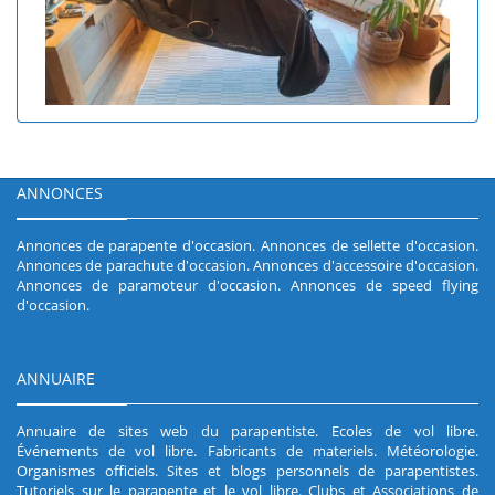
ANNONCES
Annonces de parapente d'occasion
.
Annonces de sellette d'occasion
.
Annonces de parachute d'occasion
.
Annonces d'accessoire d'occasion
.
Annonces de paramoteur d'occasion
.
Annonces de speed flying
d'occasion
.
ANNUAIRE
Annuaire de sites web du parapentiste
.
Ecoles de vol libre
.
Événements de vol libre
.
Fabricants de materiels
.
Météorologie
.
Organismes officiels
.
Sites et blogs personnels de parapentistes
.
Tutoriels sur le parapente et le vol libre
.
Clubs et Associations de