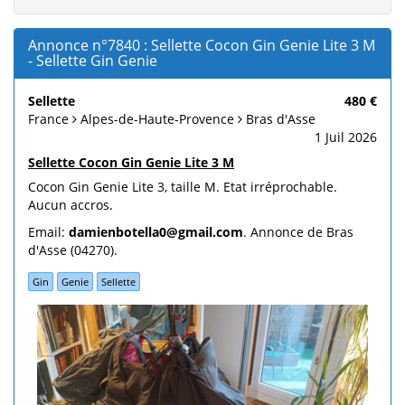
Annonce n°7840 : Sellette Cocon Gin Genie Lite 3 M
- Sellette Gin Genie
Sellette
480 €
France
Alpes-de-Haute-Provence
Bras d'Asse
1 Juil 2026
Sellette Cocon Gin Genie Lite 3 M
Cocon Gin Genie Lite 3, taille M. Etat irréprochable.
Aucun accros.
Email:
damienbotella0@gmail.com
. Annonce de Bras
d'Asse (04270).
Gin
Genie
Sellette