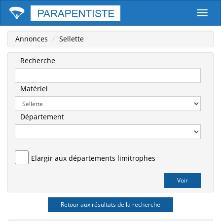
Parape
Annonces
Sellette
Recherche
Matériel
Département
Elargir aux départements limitrophes
Retour aux résultats de la recherche