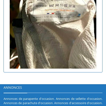
ANNONCES
Annonces de parapente d'occasion
.
Annonces de sellette d'occasion
.
Annonces de parachute d'occasion
.
Annonces d'accessoire d'occasion
.