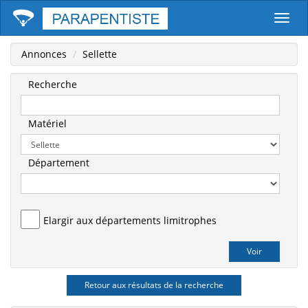
Parape
Annonces
Sellette
Recherche
Matériel
Département
Elargir aux départements limitrophes
Retour aux résultats de la recherche