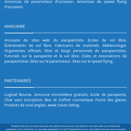
Annonces de paramoteur d'occasion
.
Annonces de speed flying
d'occasion
.
ANNUAIRE
Annuaire de sites web du parapentiste
.
Ecoles de vol libre
.
Événements de vol libre
.
Fabricants de materiels
.
Météorologie
.
Organismes officiels
.
Sites et blogs personnels de parapentistes
.
Tutoriels sur le parapente et le vol libre
.
Clubs et Associations de
parapentistes
.
Sites sur le paramoteur
.
Sites sur le speed flying
.
PARTENAIRES
Logiciel Bourse
.
Annonce immobiliere gratuite
.
Ecole de parapente
.
Chat sans inscription
.
Box et Coffret cosmetique
.
Fonte des glaces
.
Produits de noel anglais
.
week token listing
.
Parapentiste est un site proposant des petites annonces et une sélection de sites web sur le thème du
parapente. Vous cherchez un nouveau parapente ? Le site "Parapentiste.com" vous aide à trouver votre nouveau