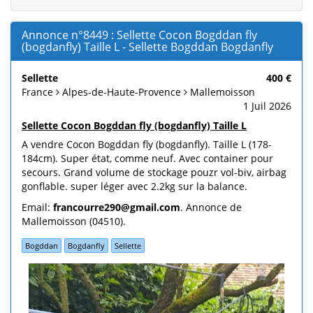
Annonce n°8449 : Sellette Cocon Bogddan fly
(bogdanfly) Taille L - Sellette Bogddan Bogdanfly
Sellette
400 €
France
Alpes-de-Haute-Provence
Mallemoisson
1 Juil 2026
Sellette Cocon Bogddan fly (bogdanfly) Taille L
A vendre Cocon Bogddan fly (bogdanfly). Taille L (178-
184cm). Super état, comme neuf. Avec container pour
secours. Grand volume de stockage pouzr vol-biv, airbag
gonflable. super léger avec 2.2kg sur la balance.
Email:
francourre290@gmail.com
. Annonce de
Mallemoisson (04510).
Bogddan
Bogdanfly
Sellette