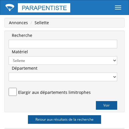
Parape
Annonces
Sellette
Recherche
Matériel
Département
Elargir aux départements limitrophes
Retour aux résultats de la recherche