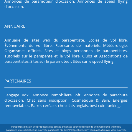
Annonces de paramoteur d'occasion
.
Annonces de speed flying
d'occasion
.
ANNUAIRE
Annuaire de sites web du parapentiste
.
Ecoles de vol libre
.
Événements de vol libre
.
Fabricants de materiels
.
Météorologie
.
Organismes officiels
.
Sites et blogs personnels de parapentistes
.
Tutoriels sur le parapente et le vol libre
.
Clubs et Associations de
parapentistes
.
Sites sur le paramoteur
.
Sites sur le speed flying
.
PARTENAIRES
Langage Adx
.
Annonce immobiliere loft
.
Annonce de parachute
d'occasion
.
Chat sans inscription
.
Cosmetique & Bain
.
Energies
renouvelables
.
Barres céréales chocolats anglais
.
best coin ranking
.
Parapentiste est un site proposant des petites annonces et une sélection de sites web sur le thème du
parapente. Vous cherchez un nouveau parapente ? Le site "Parapentiste.com" vous aide à trouver votre nouveau