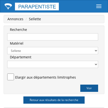
Parape
Annonces
Sellette
Recherche
Matériel
Département
Elargir aux départements limitrophes
Retour aux résultats de la recherche