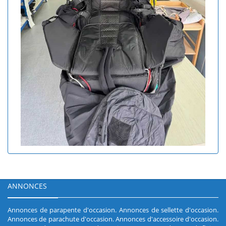
ANNONCES
Annonces de parapente d'occasion
.
Annonces de sellette d'occasion
.
Annonces de parachute d'occasion
.
Annonces d'accessoire d'occasion
.