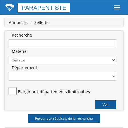
Parape
Annonces
Sellette
Recherche
Matériel
Département
Elargir aux départements limitrophes
Retour aux résultats de la recherche