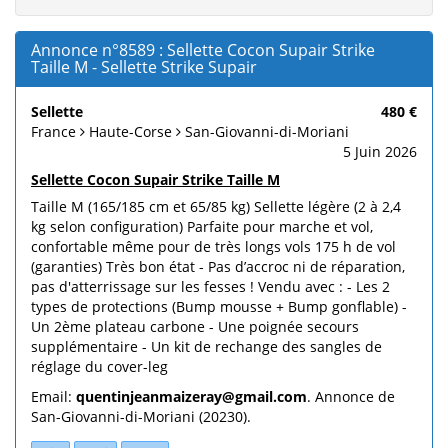
Annonce n°8589 : Sellette Cocon Supair Strike
Taille M - Sellette Strike Supair
Sellette
480 €
France
Haute-Corse
San-Giovanni-di-Moriani
5 Juin 2026
Sellette Cocon Supair Strike Taille M
Taille M (165/185 cm et 65/85 kg) Sellette légère (2 à 2,4
kg selon configuration) Parfaite pour marche et vol,
confortable même pour de très longs vols 175 h de vol
(garanties) Très bon état - Pas d’accroc ni de réparation,
pas d'atterrissage sur les fesses ! Vendu avec : - Les 2
types de protections (Bump mousse + Bump gonflable) -
Un 2ème plateau carbone - Une poignée secours
supplémentaire - Un kit de rechange des sangles de
réglage du cover-leg
Email:
quentinjeanmaizeray@gmail.com
. Annonce de
San-Giovanni-di-Moriani (20230).