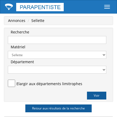
Parape
Annonces
Sellette
Recherche
Matériel
Département
Elargir aux départements limitrophes
Retour aux résultats de la recherche