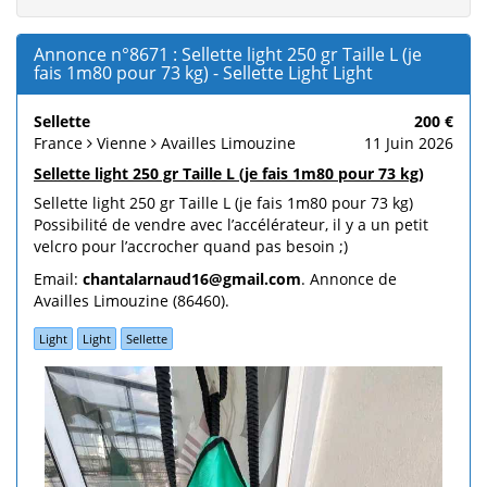
Annonce n°8671 : Sellette light 250 gr Taille L (je
fais 1m80 pour 73 kg) - Sellette Light Light
Sellette
200 €
France
Vienne
Availles Limouzine
11 Juin 2026
Sellette light 250 gr Taille L (je fais 1m80 pour 73 kg)
Sellette light 250 gr Taille L (je fais 1m80 pour 73 kg)
Possibilité de vendre avec l’accélérateur, il y a un petit
velcro pour l’accrocher quand pas besoin ;)
Email:
chantalarnaud16@gmail.com
. Annonce de
Availles Limouzine (86460).
Light
Light
Sellette